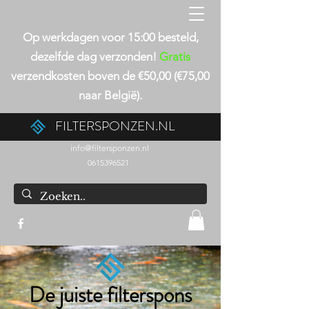
Op werkdagen voor 15:00 besteld,
dezelfde dag verzonden!
Gratis
verzendkosten boven de €50,00 (€75,00
naar België).
FILTERSPONZEN.NL
info@filtersponzen.nl
0615396521
De juiste filterspons