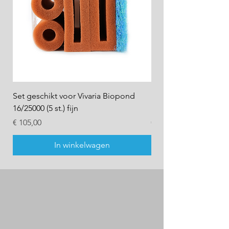
Set geschikt voor Vivaria Biopond
Set geschikt voor Viv
16/25000 (5 st.) fijn
16/25000 (5 st.) grof
Prijs
Prijs
€ 105,00
€ 105,00
In winkelwagen