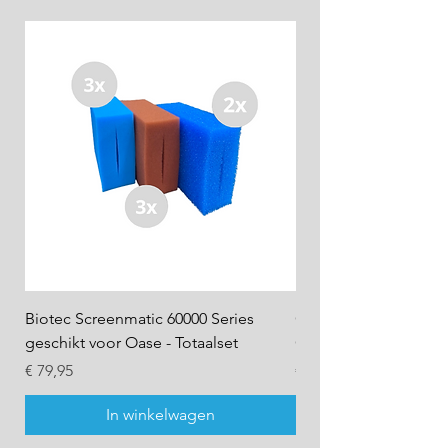
Biotec Screenmatic 60000 Series
OJ Biotec 18 Series g
geschikt voor Oase - Totaalset
Oase - Totaalset - OJ 
Prijs
Prijs
€ 79,95
€ 73,95
In winkelwagen