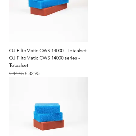
OJ FiltoMatic CWS 14000 - Totaalset
OJ FiltoMatic CWS 14000 series -
Totaalset
Normale prijs
Verkoopprijs
€ 44,95
€ 32,95