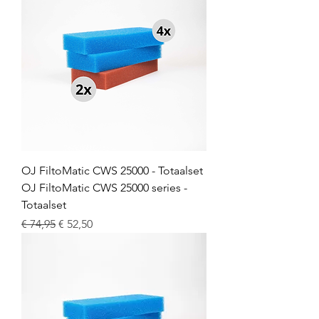
OJ FiltoMatic CWS 25000 - Totaalset
OJ FiltoMatic CWS 25000 series -
Totaalset
Normale prijs
Verkoopprijs
€ 74,95
€ 52,50