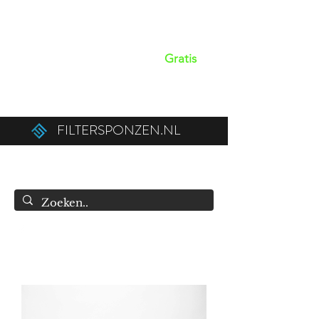
Op werkdagen voor 15:00 besteld,
dezelfde dag verzonden!
Gratis
verzendkosten boven de €50,00 (€75,00
naar België).
FILTERSPONZEN.NL
info@filtersponzen.nl
0615396521