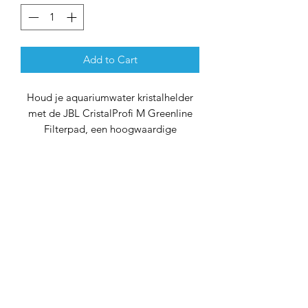
Add to Cart
Houd je aquariumwater kristalhelder
met de JBL CristalProfi M Greenline
Filterpad, een hoogwaardige
reservespons voor het JBL CristalProfi
M binnenfilter. Deze spons met een
poriënwijdte van 35 ppi biedt
uitstekende filtratieprestaties en zorgt
voor een gezonde leefomgeving voor
je vissen en garnalen.
Belangrijke Kenmerken:
Hoogwaardige Reservespons:
De
zwarte schuimstof met een
poriënwijdte van 35 ppi biedt een
efficiënte mechanische filtratie,