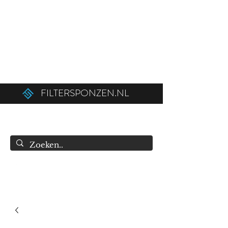
Ordered before 12:00 on weekdays,
shipped the same day!
Free shipping above €50.00 (€75.00 to
Belgium).
FILTERSPONZEN.NL
info@filtersponzen.nl
0615396521