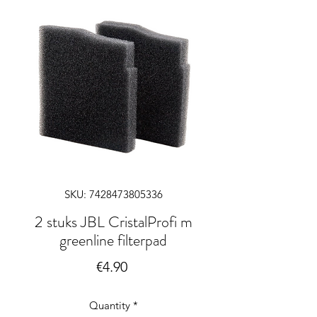
SKU: 7428473805336
2 stuks JBL CristalProfi m
greenline filterpad
Price
€4.90
Quantity
*