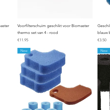
Quick View
master
Voorfilterschuim geschikt voor Biomaster
Geschik
thermo set van 4 - rood
blauw 
Price
Price
€11.95
€3.50
New
New