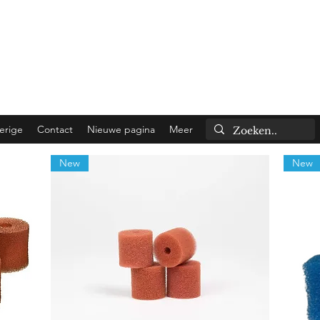
 shipped the same day!
to Belgium).
erige
Contact
Nieuwe pagina
Meer
New
New