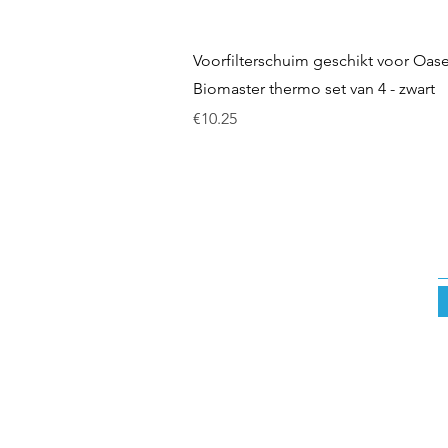
Quick View
Voorfilterschuim geschikt voor Oas
Biomaster thermo set van 4 - zwart
Price
€10.25