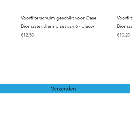
Quick View
e
Voorfilterschuim geschikt voor Oase
Voorfi
Biomaster thermo set van 6 - blauw
Biomas
Price
Price
€12.50
€10.20
Inschrijfformulier
Verzenden
0615396521