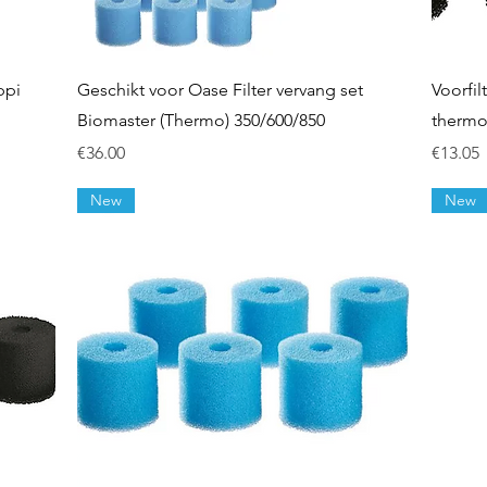
Quick View
ppi
Geschikt voor Oase Filter vervang set
Voorfi
Biomaster (Thermo) 350/600/850
thermo 
Price
Price
€36.00
€13.05
New
New