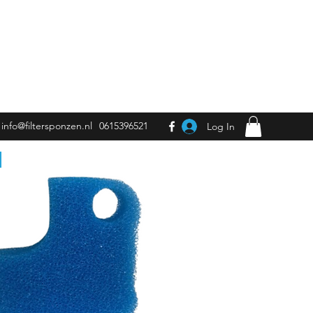
info@filtersponzen.nl
0615396521
Log In