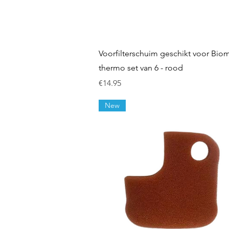
Quick View
Voorfilterschuim geschikt voor Bio
thermo set van 6 - rood
Price
€14.95
New