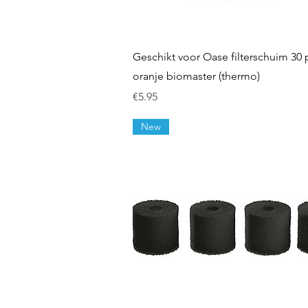
Quick View
Geschikt voor Oase filterschuim 30 
oranje biomaster (thermo)
Price
€5.95
New