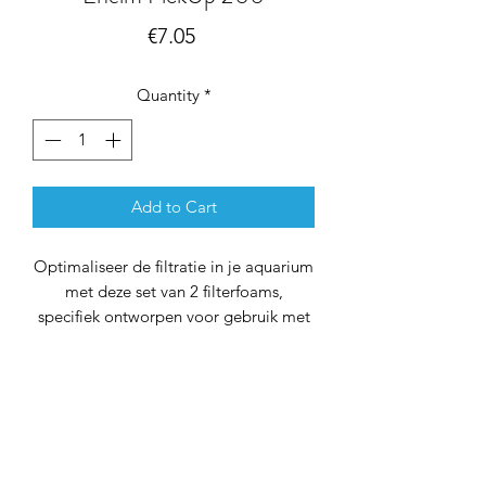
Price
€7.05
Quantity
*
Add to Cart
Optimaliseer de filtratie in je aquarium
met deze set van 2 filterfoams,
specifiek ontworpen voor gebruik met
de Eheim PickUp 200 filters. Deze niet-
originele filterfoams bieden een
effectieve filtratie, waarbij vuildeeltjes
worden vastgehouden voor een
heldere en gezonde leefomgeving voor
je vissen.