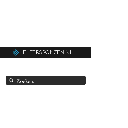
Ordered before 12:00 on weekdays,
shipped the same day!
Free shipping above €50.00 (€75.00 to
Belgium).
FILTERSPONZEN.NL
info@filtersponzen.nl
0615396521