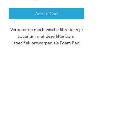
Add to Cart
Verbeter de mechanische filtratie in je
aquarium met deze filterfoam,
specifiek ontworpen als Foam Pad
voor gebruik met de Fluval C3 Power
Filter. Dit niet-originele filtermateriaal
biedt effectieve mechanische filtratie,
waarbij vuildeeltjes en grof vuil worden
opgevangen voor een heldere en
gezonde leefomgeving voor je vissen.
Waarom Kiezen voor deze Filterfoam:
Perfecte Pasvorm:
Deze filterfoam is
nauwkeurig ontworpen om
naadloos te integreren met de
Fluval C3 Power Filter, wat een
eenvoudige installatie garandeert.
Mechanische Filtratie:
De filterfoam