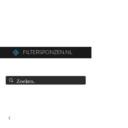
Ordered before 12:00 on weekdays,
shipped the same day!
Free shipping above €50.00 (€75.00 to
Belgium).
FILTERSPONZEN.NL
info@filtersponzen.nl
0615396521