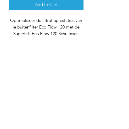
Add to Cart
Optimaliseer de filtratieprestaties van
je buitenfilter Eco Flow 120 met de
Superfish Eco Flow 120 Schuimset.
Deze complete foam-set bevat vier
verschillende sponzen die zorgen voor
diverse filtratieniveaus, waardoor je
vijverwater helder en gezond blijft.
Belangrijkste Kenmerken:
Vier Verschillende Sponzen:
Blauw/Grof:
Voor grove filtratie
om grote deeltjes en vuil te
vangen.
Geel/Medium:
Biedt
middelmatige filtratie voor het
opvangen van kleinere deeltjes.
Zwart/Fijn:
Ontworpen voor fijne
filtratie om zelfs microscopisch