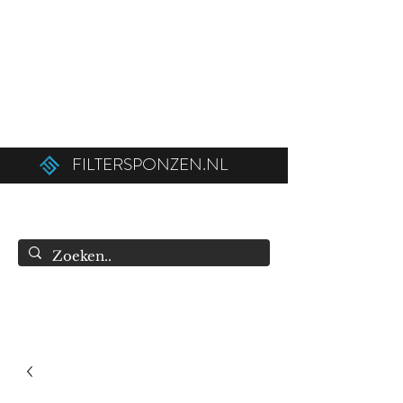
Ordered before 12:00 on weekdays,
shipped the same day!
Free shipping above €50.00 (€75.00 to
Belgium).
FILTERSPONZEN.NL
info@filtersponzen.nl
0615396521