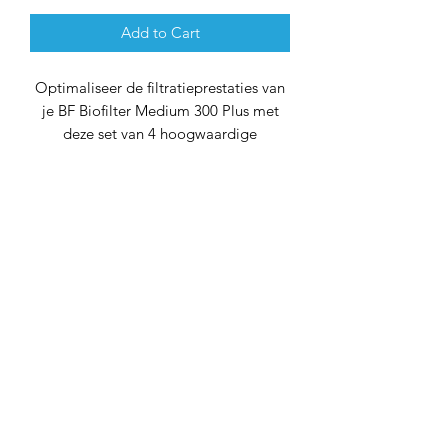
Add to Cart
Optimaliseer de filtratieprestaties van
je BF Biofilter Medium 300 Plus met
deze set van 4 hoogwaardige
filterschuimstukken. Specifiek
ontworpen voor het BF biofilter, biedt
dit filterschuim een doeltreffende
oplossing om de waterkwaliteit in je
vijver of aquarium te verbeteren.
Gemaakt met precisie en
duurzaamheid in gedachten, zijn deze
filterschuimen ontworpen om
langdurig gebruik te weerstaan. De
installatie is eenvoudig, en het
regelmatig vervangen van de
filterschuimen draagt bij aan het
handhaven van een helder en gezond