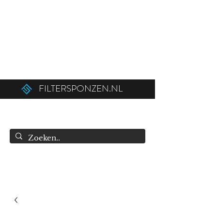
Ordered before 12:00 on weekdays,
shipped the same day!
Free shipping above €50.00 (€75.00 to
Belgium).
FILTERSPONZEN.NL
info@filtersponzen.nl
0615396521