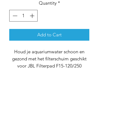
Quantity
*
Add to Cart
Houd je aquariumwater schoon en
gezond met het filterschuim geschikt
voor JBL Filterpad F15-120/250
CristalProfi. Dit grove, netvormige
materiaal is speciaal ontworpen voor
JBL Cristal Profi 120/250 filters en
biedt optimale groffiltratie voor een
heldere waterkwaliteit.
Belangrijke Kenmerken:
Speciaal voor JBL Cristal Profi
120/250:
Het filterschuim is nauwkeurig
op maat gesneden en ontworpen om
perfect te passen in JBL Cristal Profi