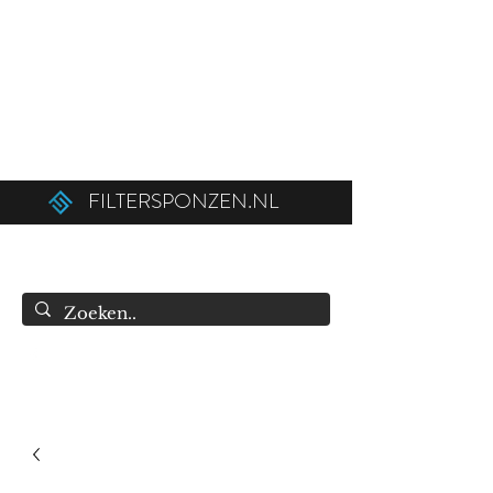
Ordered before 12:00 on weekdays,
shipped the same day!
Free shipping above €50.00 (€75.00 to
Belgium).
FILTERSPONZEN.NL
info@filtersponzen.nl
0615396521