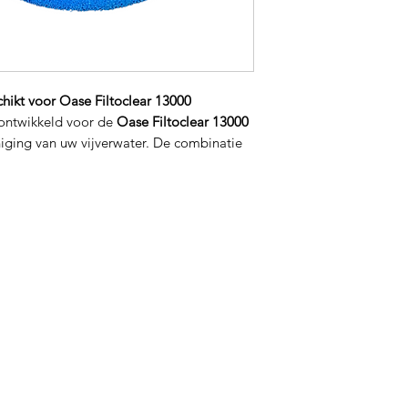
chikt voor Oase Filtoclear 13000
l ontwikkeld voor de
Oase Filtoclear 13000
niging van uw vijverwater. De combinatie
rt vuil effectief en bevordert de groei van
oor een gezonde vijverbalans.
n voor een naadloze aansluiting op de
Filtoclear 13000.
che én biologische werking voor helder
water.
am
– Makkelijk uit te spoelen en lange
levensduur.
voudig in gebruik, direct inzetbaar.
onditie en geniet van een schone, heldere
complete filterschuim set.