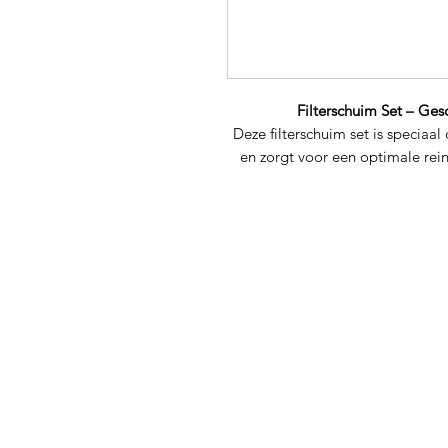
Filterschuim Set – Ges
Deze filterschuim set is speciaa
en zorgt voor een optimale rei
van grove en fijne schuimen filte
nuttige bacteriën v
Perfecte pasvorm
– Ontworpe
Oase 
Krachtige filtratie
– Mechanis
Herbruikbaar & duurza
Snel te installeren
– Een
Houd uw Filtoclear 13000 in topc
vijver met deze 