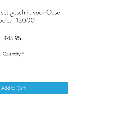
 set geschikt voor Oase
ltoclear 13000
Price
€45.95
Quantity
*
Add to Cart