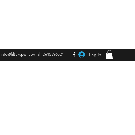
info@filtersponzen.nl
0615396521
Log In