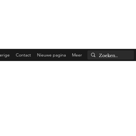
 shipped the same day!
to Belgium).
erige
Contact
Nieuwe pagina
Meer