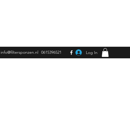
info@filtersponzen.nl
0615396521
Log In