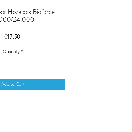
oor Hozelock Bioforce
.000/24.000
Price
€17.50
Quantity
*
Add to Cart