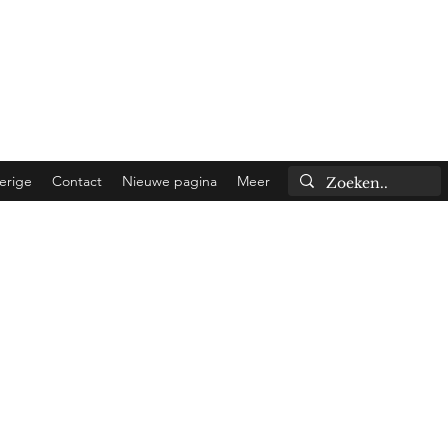
 shipped the same day!
to Belgium).
erige
Contact
Nieuwe pagina
Meer