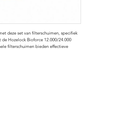
r met deze set van filterschuimen, specifiek
 de Hozelock Bioforce 12.000/24.000
inele filterschuimen bieden effectieve
 vuildeeltjes worden opgevangen voor een
ezonde vijveromgeving.
deze Set van Filterschuimen:
is nauwkeurig ontworpen om naadloos te
oforce 12.000/24.000 drukfilters, wat een
installatie garandeert.
erschuimen zijn ontworpen om vuildeeltjes
n, waardoor het water helder blijft.
aakt van hoogwaardig materiaal zorgen
ame en efficiënte mechanische filtratie.
et-origineel onderdeel biedt deze set een
ing zonder concessies te doen aan de