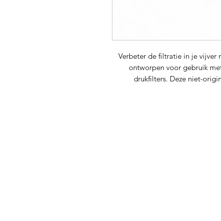
Verbeter de filtratie in je vijve
ontworpen voor gebruik met
drukfilters. Deze niet-orig
mechanische filtratie, waarbij
heldere en g
Waarom Kiezen voor 
Perfecte Pasvorm:
Deze set 
integreren met de Hozelock Bi
eenvoudige 
Mechanische Filtratie:
De filt
effectief vast te houde
Hoogwaardig Materiaal:
Gem
de filterschuimen voor duurz
Betaalbaar Alternatief:
Als ni
kosteneffectieve oploss