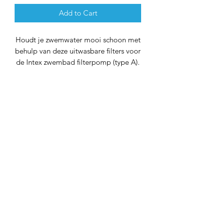
Add to Cart
Houdt je zwemwater mooi schoon met
behulp van deze uitwasbare filters voor
de Intex zwembad filterpomp (type A).
Van dit filter heb je maandenlang
zomer en zwemplezier, waardoor je
enorm veel geld kunt besparen. Een
papierenfilter gaat normaliter maar 2
weken mee, waarbij deze filter bij
goed gebruik en onderhoud tot wel 8
weken mee kan. Dit zorgt dus voor veel
zomer en zwemplezier. Dus wacht niet
langer en laat die zomer maar komen!
142 x 254 mm
gat = 50 mm