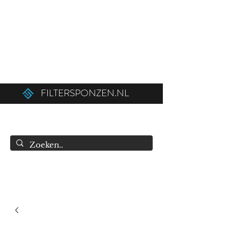
Ordered before 12:00 on weekdays,
shipped the same day!
Free shipping above €50.00 (€75.00 to
Belgium).
FILTERSPONZEN.NL
info@filtersponzen.nl
0615396521