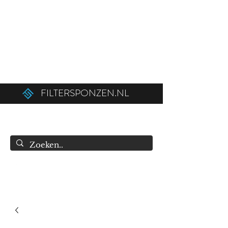
Ordered before 12:00 on weekdays,
shipped the same day!
Free shipping above €50.00 (€75.00 to
Belgium).
FILTERSPONZEN.NL
info@filtersponzen.nl
0615396521