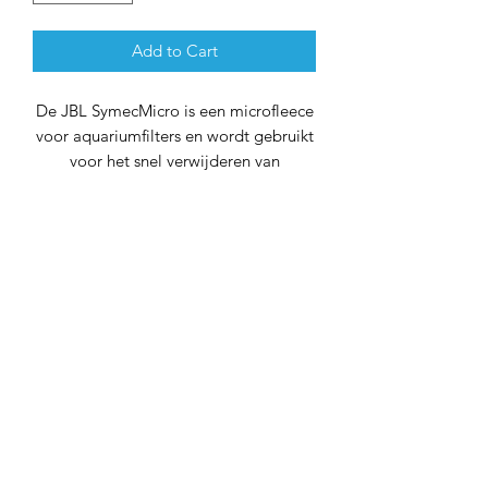
Add to Cart
De JBL SymecMicro is een microfleece
voor aquariumfilters en wordt gebruikt
voor het snel verwijderen van
microfijne vertroebeling in zoet- en
zeewateraquaria.
Schoon en gezond water
Planten, voerresten en
stofwisselingsproducten verslechteren
de kwaliteit van het aquariumwater.
Een goede waterkwaliteit is
noodzakelijk om de gezondheid van
vissen en planten in het aquarium te
bevorderen. Dit kan worden bereikt
met aquariumfilters. De filters zuigen
het aquariumwater aan en trekken het
vuil en afvalstoffen uit het water. Filters