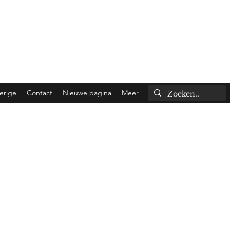
 shipped the same day!
to Belgium).
erige
Contact
Nieuwe pagina
Meer