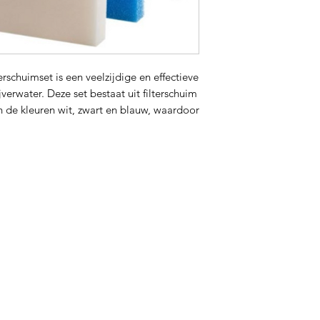
erschuimset is een veelzijdige en effectieve
jverwater. Deze set bestaat uit filterschuim
 de kleuren wit, zwart en blauw, waardoor
ossing biedt voor verschillende soorten
uildeeltjes.
ijkste kenmerken:
et bestaat uit drie kleuren (wit, zwart en
 eigenschappen voor het opvangen van
deeltjes. Dit zorgt voor een uitgebreide
van het vijverwater.
erschuim is ontworpen voor maximale
 daardoor een uitstekende mechanische
n en andere deeltjes op en zorgt voor helder
ond vijverwater.
kt van duurzaam, poreus materiaal dat