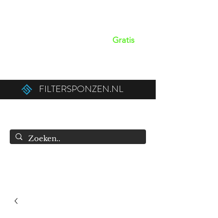
Op werkdagen voor 15:00 besteld,
dezelfde dag verzonden!
Gratis
verzendkosten boven de €50,00 (€75,00
naar België).
FILTERSPONZEN.NL
info@filtersponzen.nl
0615396521