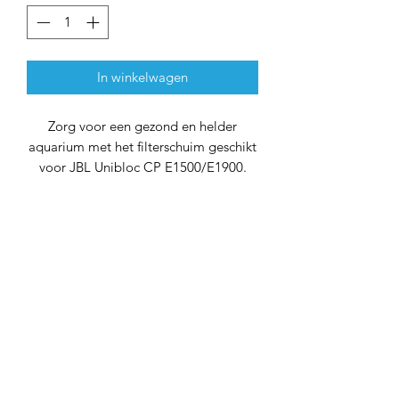
In winkelwagen
Zorg voor een gezond en helder
aquarium met het filterschuim geschikt
voor JBL Unibloc CP E1500/E1900.
Deze Bio filterschuimpatronen zijn
speciaal ontworpen voor JBL
CristalProfi filters en bieden een
effectieve biofiltratie om de
waterkwaliteit te optimaliseren.
Belangrijke Kenmerken:
Speciaal Ontworpen voor JBL
CristalProfi Filters:
De Bio
filterschuimpatronen zijn
nauwkeurig ontworpen om te
passen in JBL CristalProfi filters,