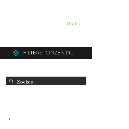
Op werkdagen voor 15:00 besteld,
dezelfde dag verzonden!
Gratis
verzendkosten boven de €50,00 (€75,00
naar België).
FILTERSPONZEN.NL
info@filtersponzen.nl
0615396521