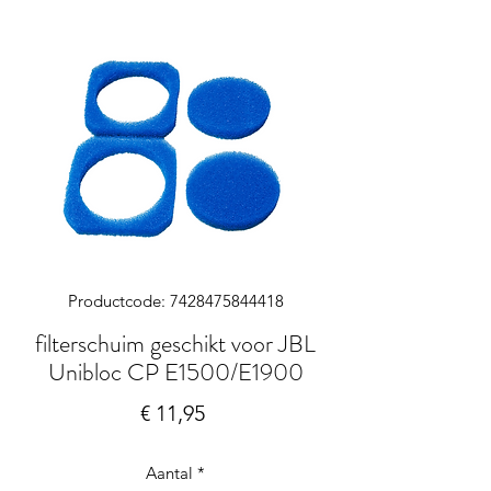
Productcode: 7428475844418
filterschuim geschikt voor JBL
Unibloc CP E1500/E1900
Prijs
€ 11,95
Aantal
*