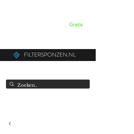
Op werkdagen voor 15:00 besteld,
dezelfde dag verzonden!
Gratis
verzendkosten boven de €50,00 (€75,00
naar België).
FILTERSPONZEN.NL
info@filtersponzen.nl
0615396521