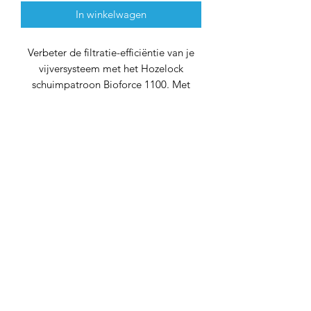
In winkelwagen
Verbeter de filtratie-efficiëntie van je
vijversysteem met het Hozelock
schuimpatroon Bioforce 1100. Met
afmetingen van 190x50 mm en een
centraal gat van 60 mm, is dit
schuimpatroon specifiek ontworpen
om te voldoen aan de behoeften van je
Hozelock Bioforce 1100 filter.
Kenmerken en voordelen:
Uitstekende Filtratie:
Het
schuimpatroon biedt uitstekende
mechanische filtratie, waarbij
deeltjes en vuildeeltjes effectief
worden vastgehouden. Geniet van
een heldere en gezonde
vijveromgeving.
Duurzaamheid:
Vervaardigd uit