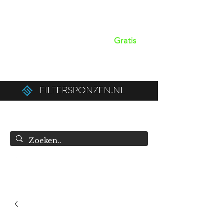
Op werkdagen voor 15:00 besteld,
dezelfde dag verzonden!
Gratis
verzendkosten boven de €50,00 (€75,00
naar België).
FILTERSPONZEN.NL
info@filtersponzen.nl
0615396521