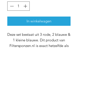
In winkelwagen
Deze set bestaat uit 3 rode, 2 blauwe &
1 kleine blauwe. Dit product van
Filtersponzen.nl is exact hetzelfde als
het originele product. De prijs is het
enige verschil.
40x38x9 cm (breed)
38x33x9 cm (smal)
Optimaliseer de filtratieprestaties van
je Oase ProfiClear M3 met deze
speciaal samengestelde set. Elk
onderdeel is zorgvuldig geselecteerd
om naadloos samen te werken met je