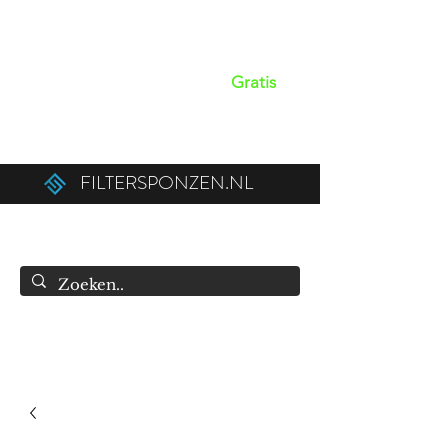
Op werkdagen voor 15:00 besteld,
dezelfde dag verzonden!
Gratis
verzendkosten boven de €50,00 (€75,00
naar België).
FILTERSPONZEN.NL
info@filtersponzen.nl
0615396521