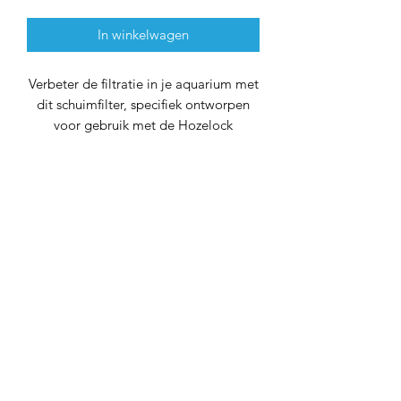
In winkelwagen
Verbeter de filtratie in je aquarium met
dit schuimfilter, specifiek ontworpen
voor gebruik met de Hozelock
Easyclear 3000, 6000, en 9000 filters.
Dit niet-originele schuimfilter biedt
effectieve mechanische filtratie, waarbij
vuildeeltjes worden opgevangen voor
een heldere en gezonde leefomgeving
voor je vissen.
Waarom Kiezen voor dit Schuimfilter:
Perfecte Pasvorm:
Dit schuimfilter is
nauwkeurig ontworpen om naadloos te
integreren met de Hozelock Easyclear
3000, 6000, en 9000 filters, wat een
eenvoudige installatie garandeert.
Mechanische Filtratie:
Het schuimfilter