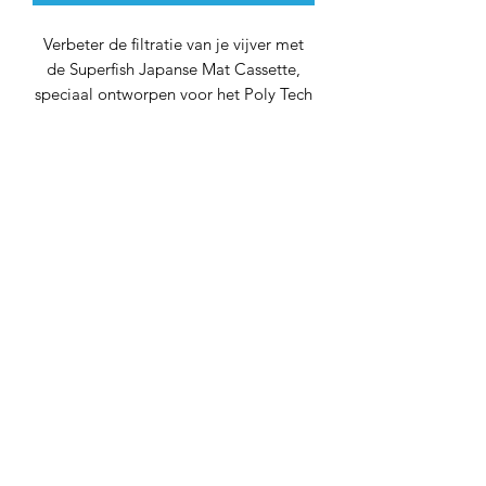
Verbeter de filtratie van je vijver met
de Superfish Japanse Mat Cassette,
speciaal ontworpen voor het Poly Tech
Move 100-model. Deze cassette biedt
effectieve biologische filtratie, is
compatibel met diverse filtersystemen
en staat bekend om zijn duurzaamheid
en eenvoudig onderhoud.
Belangrijkste Kenmerken:
Efficiënte Biologische Filtratie:
De
Japanse Mat Cassette is ontworpen
met een gespecialiseerde structuur
die optimale biologische filtratie
mogelijk maakt. Het biedt een
gunstige omgeving voor de groei
van nuttige bacteriën, die helpen bij
het afbreken van schadelijke stoffen
in het vijverwater.