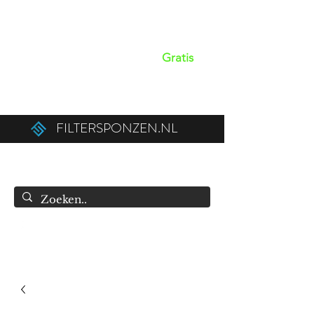
Op werkdagen voor 15:00 besteld,
dezelfde dag verzonden!
Gratis
verzendkosten boven de €50,00 (€75,00
naar België).
FILTERSPONZEN.NL
info@filtersponzen.nl
0615396521