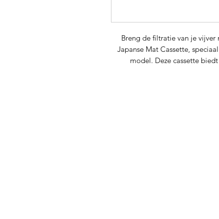
Breng de filtratie van je vijve
Japanse Mat Cassette, speciaa
model. Deze cassette biedt d
compatibel met diverse fil
duurzaamheid e
Belangr
Effectieve Biologische Filtratie
een gespecialiseerde struc
mogelijk maakt. Hierdoor 
groei van nuttige bacteriën, 
Compatibel met Diverse Filt
Poly Tech Move 60-model, is
verschillende filtersyst
aanpassingsvermogen a
Duurzaamheid en Lange Leve
duurzaamheid en lange leven