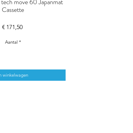
y tech move 60 Japanmat
Cassette
Prijs
€ 171,50
Aantal
*
n winkelwagen