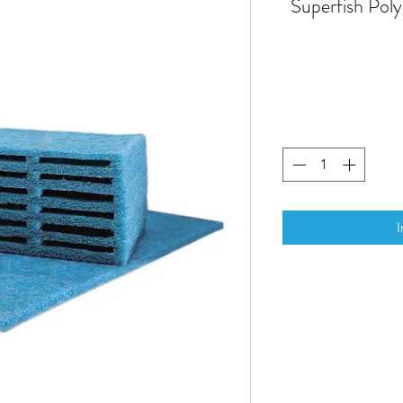
Superfish Pol
I