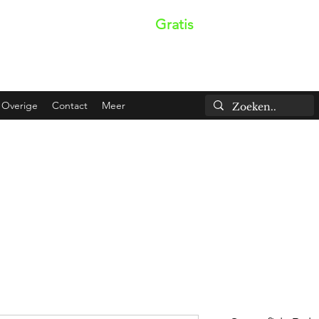
dezelfde dag verzonden!
Gratis
verzendkosten boven
Overige
Contact
Meer