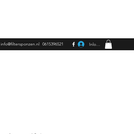
 de €50,00 (€75,00 naar België).
info@filtersponzen.nl
0615396521
Inloggen