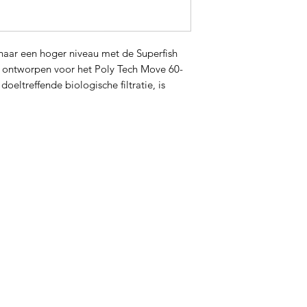
r naar een hoger niveau met de Superfish
l ontworpen voor het Poly Tech Move 60-
oeltreffende biologische filtratie, is
tersystemen en staat bekend om zijn
n eenvoudig onderhoud.
ijkste Kenmerken:
:
De Japanse Mat Cassette is voorzien van
tuur die optimale biologische filtratie
ontstaat een gunstige omgeving voor de
die schadelijke stoffen in het vijverwater
afbreken.
ersystemen:
Specifiek ontworpen voor het
 deze cassette geschikt voor gebruik met
emen, wat zorgt voor veelzijdigheid en
an verschillende filterbehoeften.
nsduur:
De cassette staat bekend om zijn
sduur, waardoor het een kosteneffectieve